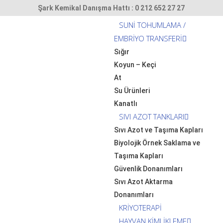
Şark Kemikal Danışma Hattı : 0 212 652 27 27
SUNİ TOHUMLAMA /
EMBRİYO TRANSFERİ
Sığır
Koyun – Keçi
At
Su Ürünleri
Kanatlı
SIVI AZOT TANKLARI
Sıvı Azot ve Taşıma Kapları
Biyolojik Örnek Saklama ve
Taşıma Kapları
Güvenlik Donanımları
Sıvı Azot Aktarma
Donanımları
KRİYOTERAPİ
HAYVAN KİMLİKLEME