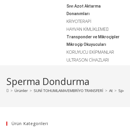
Sıvı Azot Aktarma
Donanımları
KRİYOTERAPİ
HAYVAN KİMLİKLEME
Transponder ve Mikroçipler
Mikroçip Okuyucuları
KORUYUCU EKİPMANLAR
ULTRASON CİHAZLARI
Sperma Dondurma
>
Ürünler
>
SUNİ TOHUMLAMA/EMBRİYO TRANSFERİ
>
At
>
Sperm
Ürün Kategorileri