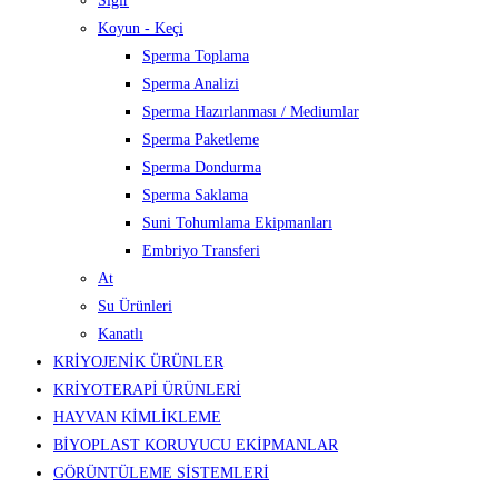
Sığır
Koyun - Keçi
Sperma Toplama
Sperma Analizi
Sperma Hazırlanması / Mediumlar
Sperma Paketleme
Sperma Dondurma
Sperma Saklama
Suni Tohumlama Ekipmanları
Embriyo Transferi
At
Su Ürünleri
Kanatlı
KRİYOJENİK ÜRÜNLER
KRİYOTERAPİ ÜRÜNLERİ
HAYVAN KİMLİKLEME
BİYOPLAST KORUYUCU EKİPMANLAR
GÖRÜNTÜLEME SİSTEMLERİ