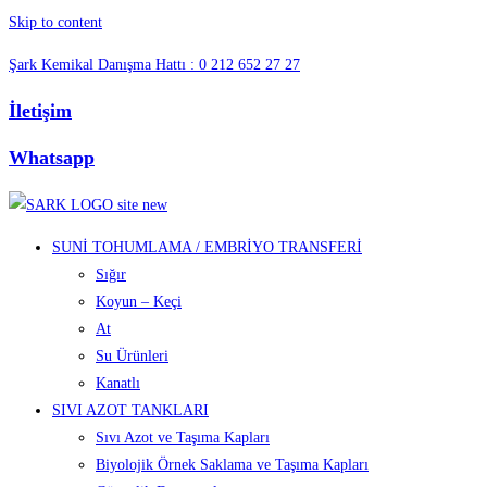
Skip to content
Şark Kemikal Danışma Hattı : 0 212 652 27 27
İletişim
Whatsapp
SUNİ TOHUMLAMA / EMBRİYO TRANSFERİ
Sığır
Koyun – Keçi
At
Su Ürünleri
Kanatlı
SIVI AZOT TANKLARI
Sıvı Azot ve Taşıma Kapları
Biyolojik Örnek Saklama ve Taşıma Kapları