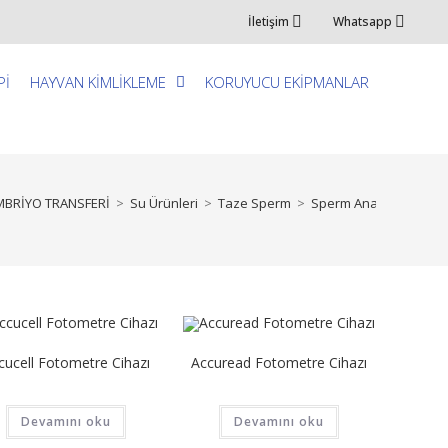
İletişim
Whatsapp
Pİ
HAYVAN KİMLİKLEME
KORUYUCU EKİPMANLAR
BRİYO TRANSFERİ
>
Su Ürünleri
>
Taze Sperm
>
Sperm Analizi
cucell Fotometre Cihazı
Accuread Fotometre Cihazı
Devamını oku
Devamını oku