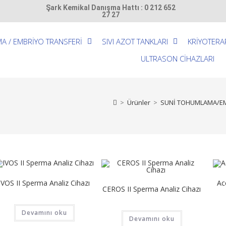
Şark Kemikal Danışma Hattı : 0 212 652
27 27
A / EMBRİYO TRANSFERİ
SIVI AZOT TANKLARI
KRİYOTERA
ULTRASON CİHAZLARI
>
Ürünler
>
SUNİ TOHUMLAMA/EM
IVOS II Sperma Analiz Cihazı
Ac
CEROS II Sperma Analiz Cihazı
Devamını oku
Devamını oku