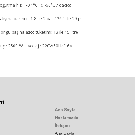
oğutma hızı : -0.1°C ile -60°C / dakika
alışma basıncı : 1,8 ile 2 bar / 26,1 ile 29 psi
öngü başına azot tüketimi: 13 ile 15 litre
üç : 2500 W – Voltaj : 220V/50Hz/16A
Tİ
Ana Sayfa
Hakkımızda
İletişim
Ana Sayfa