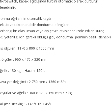
ikroswitch, kapak açıldığında türbini otomatik olarak durdurur
zlenebilirlik
onma eğrilerinin otomatik kaydı
ek tip ve tekrarlanabilir dondurma döngüleri
erhangi bir olası insan veya dış çevre etkisinden izole edilen süreç
SO yeterliliği için gerekli olduğu gibi, dondurma işleminin basılı izlenebilir
ış ölçüler : 1170 x 800 x 1000 mm
ç ölçüler : 960 x 470 x 320 mm
ğırlık : 130 kg – Hacim: 150 L
ava yer değişimi : 2 750 rpm / 1360 m3/h
oyutlar ve ağırlık : 360 x 370 x 150 mm / 7 kg
alışma sıcaklığı : -145°C ile +45°C