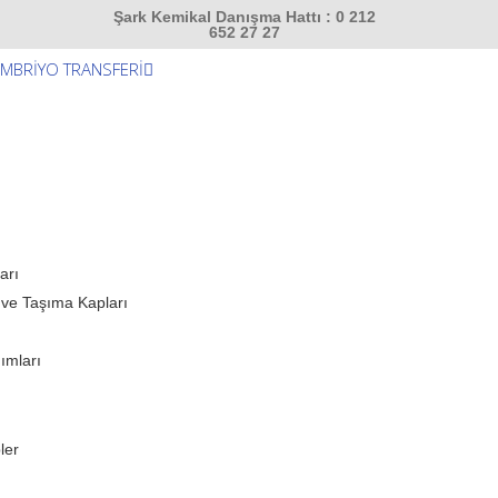
Şark Kemikal Danışma Hattı : 0 212
652 27 27
MBRİYO TRANSFERİ
arı
 ve Taşıma Kapları
ımları
ler