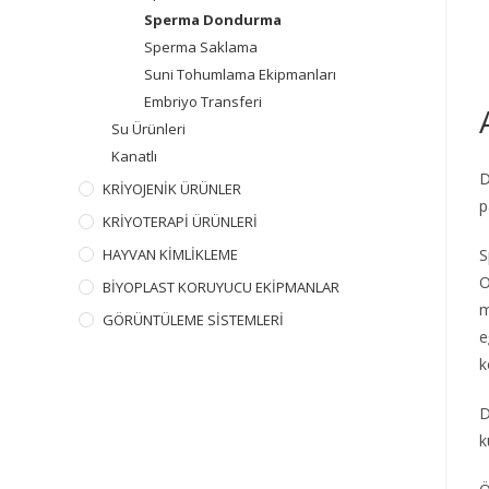
Sperma Dondurma
Sperma Saklama
Suni Tohumlama Ekipmanları
Embriyo Transferi
Su Ürünleri
Kanatlı
D
KRİYOJENİK ÜRÜNLER
p
KRİYOTERAPİ ÜRÜNLERİ
HAYVAN KİMLİKLEME
S
O
BİYOPLAST KORUYUCU EKİPMANLAR
m
GÖRÜNTÜLEME SİSTEMLERİ
e
k
D
k