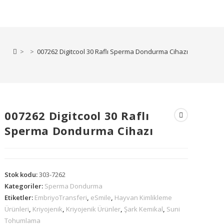
>
>
007262 Digitcool 30 Raflı Sperma Dondurma Cihazı
007262 Digitcool 30 Raflı
Sperma Dondurma Cihazı
Stok kodu:
303-7262
Kategoriler:
Sperma Dondurma
Etiketler:
EmbriyoTransferi
,
eSmile
,
Hayvan Kimlikleme
Ürünleri
,
Kriyojenik
,
Kriyojenik Ürünler
,
Şark Kemikal
,
Suni
Tohumlama