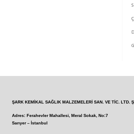
S
Ç
D
G
ŞARK KEMİKAL SAĞLIK MALZEMELERİ SAN. VE TİC. LTD. Ş
Adres: Ferahevler Mahallesi, Meral Sokak, No:7
Sarıyer – İstanbul