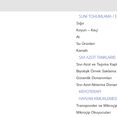
SUNİ TOHUMLAMA / E
Sığır
Koyun – Keçi
At
Su Ürünleri
Kanatlı
SIVI AZOT TANKLARI
Sıvı Azot ve Taşıma Kapl
Biyolojik Örnek Saklama
Güvenlik Donanımları
Sıvı Azot Aktarma Donan
KRİYOTERAPİ
HAYVAN KİMLİKLEME
Transponder ve Mikroçip
Mikroçip Okuyucuları