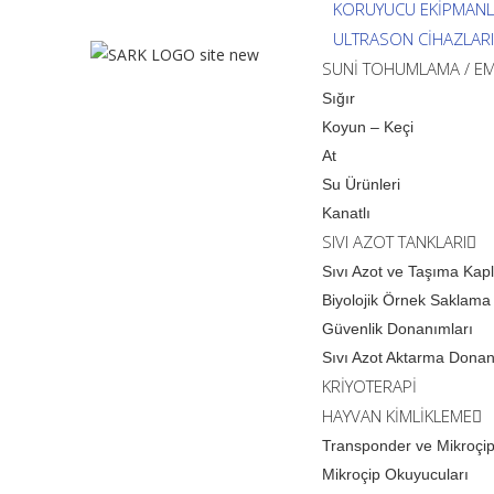
KORUYUCU EKİPMAN
ULTRASON CİHAZLARI
SUNİ TOHUMLAMA / EM
Sığır
Koyun – Keçi
At
Su Ürünleri
Kanatlı
SIVI AZOT TANKLARI
Sıvı Azot ve Taşıma Kapl
Biyolojik Örnek Saklama
Güvenlik Donanımları
Sıvı Azot Aktarma Donan
KRİYOTERAPİ
HAYVAN KİMLİKLEME
Transponder ve Mikroçip
Mikroçip Okuyucuları