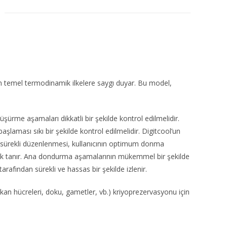
in temel termodinamik ilkelere saygı duyar. Bu model,
düşürme aşamaları dikkatli bir şekilde kontrol edilmelidir.
laması sıkı bir şekilde kontrol edilmelidir. Digitcool’un
n sürekli düzenlenmesi, kullanıcının optimum donma
nak tanır. Ana dondurma aşamalarının mükemmel bir şekilde
tarafından sürekli ve hassas bir şekilde izlenir.
kan hücreleri, doku, gametler, vb.) kriyoprezervasyonu için