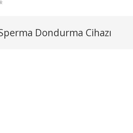
R
ı Sperma Dondurma Cihazı