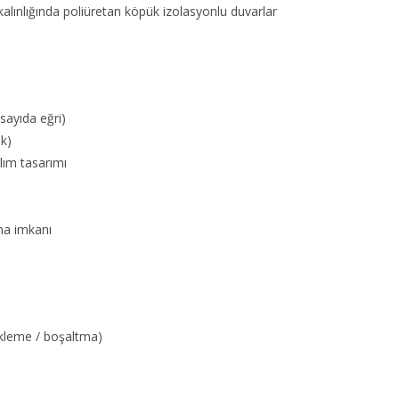
alınlığında poliüretan köpük izolasyonlu duvarlar
sayıda eğri)
ik)
ılım tasarımı
rma imkanı
ükleme / boşaltma)