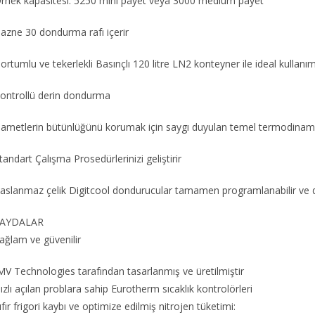
rnek kapasitesi: 5250 mini payet veya 3000 medium payet
azne 30 dondurma rafı içerir
ortumlu ve tekerlekli Basınçlı 120 litre LN2 konteyner ile ideal kullanı
ontrollü derin dondurma
ametlerin bütünlüğünü korumak için saygı duyulan temel termodinamik
tandart Çalışma Prosedürlerinizi geliştirir
aslanmaz çelik Digitcool dondurucular tamamen programlanabilir ve d
AYDALAR
ağlam ve güvenilir
MV Technologies tarafından tasarlanmış ve üretilmiştir
ızlı açılan problara sahip Eurotherm sıcaklık kontrolörleri
ıfır frigori kaybı ve optimize edilmiş nitrojen tüketimi: