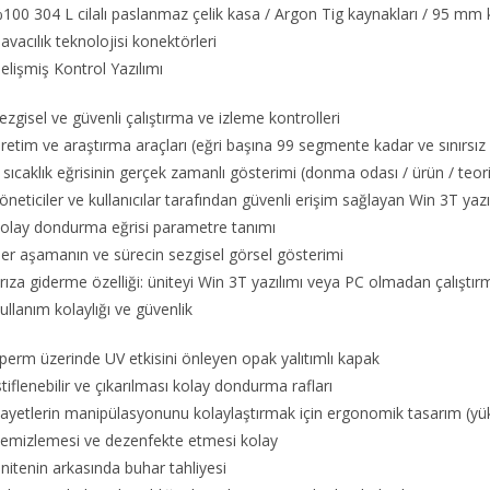
100 304 L cilalı paslanmaz çelik kasa / Argon Tig kaynakları / 95 mm k
avacılık teknolojisi konektörleri
elişmiş Kontrol Yazılımı
ezgisel ve güvenli çalıştırma ve izleme kontrolleri
retim ve araştırma araçları (eğri başına 99 segmente kadar ve sınırsız 
 sıcaklık eğrisinin gerçek zamanlı gösterimi (donma odası / ürün / teor
öneticiler ve kullanıcılar tarafından güvenli erişim sağlayan Win 3T yaz
olay dondurma eğrisi parametre tanımı
er aşamanın ve sürecin sezgisel görsel gösterimi
rıza giderme özelliği: üniteyi Win 3T yazılımı veya PC olmadan çalıştı
ullanım kolaylığı ve güvenlik
perm üzerinde UV etkisini önleyen opak yalıtımlı kapak
stiflenebilir ve çıkarılması kolay dondurma rafları
ayetlerin manipülasyonunu kolaylaştırmak için ergonomik tasarım (y
emizlemesi ve dezenfekte etmesi kolay
nitenin arkasında buhar tahliyesi