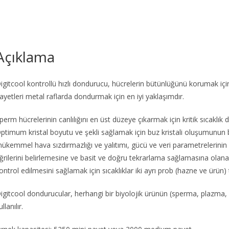
Açıklama
igitcool kontrollü hızlı dondurucu, hücrelerin bütünlüğünü korumak iç
ayetleri metal raflarda dondurmak için en iyi yaklaşımdır.
perm hücrelerinin canlılığını en üst düzeye çıkarmak için kritik sıcaklık 
ptimum kristal boyutu ve şekli sağlamak için buz kristali oluşumunun baş
ükemmel hava sızdırmazlığı ve yalıtımı, gücü ve veri parametrelerini
ğrilerini belirlemesine ve basit ve doğru tekrarlama sağlamasına ola
ontrol edilmesini sağlamak için sıcaklıklar iki ayrı prob (hazne ve ürün) 
igitcool dondurucular, herhangi bir biyolojik ürünün (sperma, plazma, 
ullanılır.