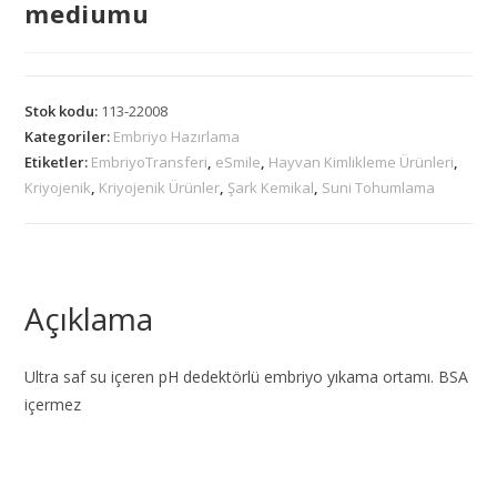
mediumu
Stok kodu:
113-22008
Kategoriler:
Embriyo Hazırlama
Etiketler:
EmbriyoTransferi
,
eSmile
,
Hayvan Kimlikleme Ürünleri
,
Kriyojenik
,
Kriyojenik Ürünler
,
Şark Kemikal
,
Suni Tohumlama
Açıklama
Ultra saf su içeren pH dedektörlü embriyo yıkama ortamı. BSA
içermez