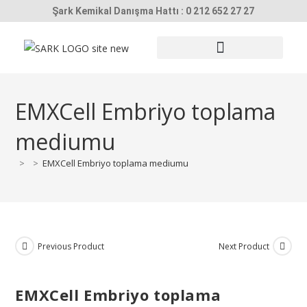
Şark Kemikal Danışma Hattı : 0 212 652 27 27
SUNİ TOHUMLAMA / EMBRİYO TRANSFERİ
SIVI AZOT TANKLARI
HAYVAN KİMLİKLEME
KORUYUCU EKİPMANLAR
ULTRASON CİHAZLARI
EMXCell Embriyo toplama
mediumu
>
>
EMXCell Embriyo toplama mediumu
Previous Product
Next Product
EMXCell Embriyo toplama