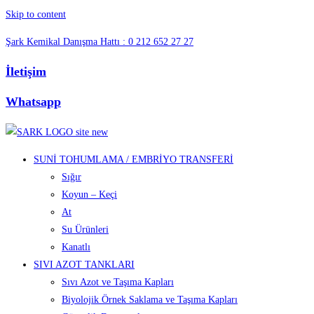
Skip to content
Şark Kemikal Danışma Hattı : 0 212 652 27 27
İletişim
Whatsapp
SUNİ TOHUMLAMA / EMBRİYO TRANSFERİ
Sığır
Koyun – Keçi
At
Su Ürünleri
Kanatlı
SIVI AZOT TANKLARI
Sıvı Azot ve Taşıma Kapları
Biyolojik Örnek Saklama ve Taşıma Kapları