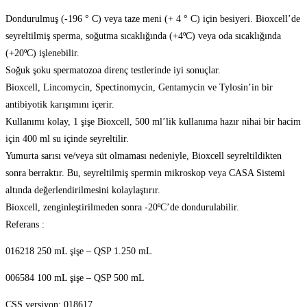
Dondurulmuş (-196 ° C) veya taze meni (+ 4 ° C) için besiyeri. Bioxcell’de
seyreltilmiş sperma, soğutma sıcaklığında (+4ºC) veya oda sıcaklığında
(+20ºC) işlenebilir.
Soğuk şoku spermatozoa direnç testlerinde iyi sonuçlar.
Bioxcell, Lincomycin, Spectinomycin, Gentamycin ve Tylosin’in bir
antibiyotik karışımını içerir.
Kullanımı kolay, 1 şişe Bioxcell, 500 ml’lik kullanıma hazır nihai bir hacim
için 400 ml su içinde seyreltilir.
Yumurta sarısı ve/veya süt olmaması nedeniyle, Bioxcell seyreltildikten
sonra berraktır. Bu, seyreltilmiş spermin mikroskop veya CASA Sistemi
altında değerlendirilmesini kolaylaştırır.
Bioxcell, zenginleştirilmeden sonra -20ºC’de dondurulabilir.
Referans :
016218 250 mL şişe – QSP 1.250 mL
006584 100 mL şişe – QSP 500 mL
CSS versiyon: 018617