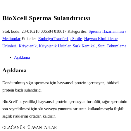
BioXcell Sperma Sulandırıcısı
Stok kodu:
23-016218 006584 018617
Kategoriler:
Sperma Hazırlanması /
Mediumlar
Etiketler:
EmbriyoTransferi
,
eSmile
,
Hayvan Kimlikleme
Ürünleri
,
Kriyojenik
,
Kriyojenik Ürünler
,
Şark Kemikal
,
Suni Tohumlama
Açıklama
Açıklama
Dondurulmuş sığır sperması için hayvansal protein içermeyen, bitkisel
protein bazlı sulandırıcı
BioXcell’in yenilikçi hayvansal protein içermeyen formülü, sığır sperminin
son seyreltilmesi için süt ve/veya yumurta sarısının kullanılmasıyla ilişkili
sağlık risklerini ortadan kaldırır.
OLAĞANÜSTÜ AVANTAJLAR