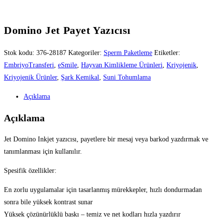
Domino Jet Payet Yazıcısı
Stok kodu:
376-28187
Kategoriler:
Sperm Paketleme
Etiketler:
EmbriyoTransferi
,
eSmile
,
Hayvan Kimlikleme Ürünleri
,
Kriyojenik
,
Kriyojenik Ürünler
,
Şark Kemikal
,
Suni Tohumlama
Açıklama
Açıklama
Jet Domino Inkjet yazıcısı, payetlere bir mesaj veya barkod yazdırmak ve
tanımlanması için kullanılır.
Spesifik özellikler:
En zorlu uygulamalar için tasarlanmış mürekkepler, hızlı dondurmadan
sonra bile yüksek kontrast sunar
Yüksek çözünürlüklü baskı – temiz ve net kodları hızla yazdırır