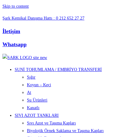
Skip to content
Şark Kemikal Danışma Hattı : 0 212 652 27 27
İletişim
Whatsapp
SUNİ TOHUMLAMA / EMBRİYO TRANSFERİ
Sığır
Koyun – Keçi
At
Su Ürünleri
Kanatlı
SIVI AZOT TANKLARI
Sıvı Azot ve Taşıma Kapları
Biyolojik Örnek Saklama ve Taşıma Kapları