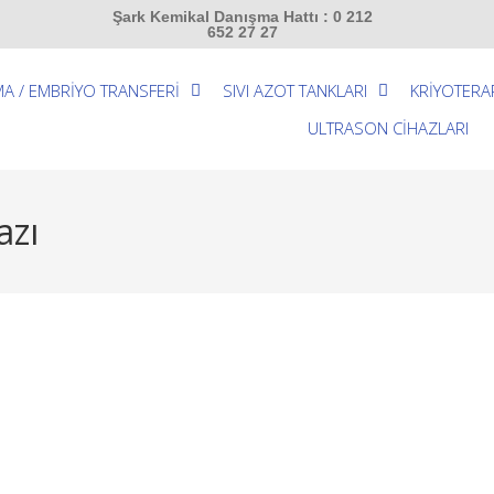
Şark Kemikal Danışma Hattı : 0 212
652 27 27
A / EMBRİYO TRANSFERİ
SIVI AZOT TANKLARI
KRİYOTERA
ULTRASON CİHAZLARI
azı