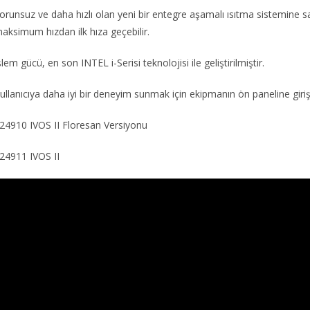
orunsuz ve daha hızlı olan yeni bir entegre aşamalı ısıtma sistemine sah
aksimum hızdan ilk hıza geçebilir.
şlem gücü, en son INTEL i-Serisi teknolojisi ile geliştirilmiştir.
ullanıcıya daha iyi bir deneyim sunmak için ekipmanın ön paneline giri
24910 IVOS II Floresan Versiyonu
24911 IVOS II