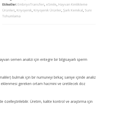
Etiketler:
EmbriyoTransferi
,
eSmile
,
Hayvan Kimlikleme
Ürünleri
,
Kriyojenik
,
Kriyojenik Ürünler
,
Şark Kemikal
,
Suni
Tohumlama
yvan semen analizi için entegre bir bilgisayarlı sperm
aliler) bulmak için bir numuneyi birkaç saniye içinde analiz
ve eklenmesi gereken ortam hacmini ve üretilecek doz
 özelleştirilebilir. Üretim, kalite kontrol ve araştırma için