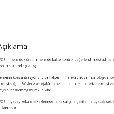
Açıklama
VOS II, hem doz üretimi hem de kalite kontrol değerlendirmesi adına ha
nalizi sistemdir (CASA).
emenin konsantrasyonunu ve kalitesini (hareketlilik ve morfolojik anom
tmeyi sağlar. Böylece bir ejakülatı nesnel olarak karakterize etmeyi 
ayısını belirlemeyi mümkün kılar.
VOS II, yapay zeka merkezlerinde farklı çalışma şekillerine uyacak şekilde
ullanılabilir.