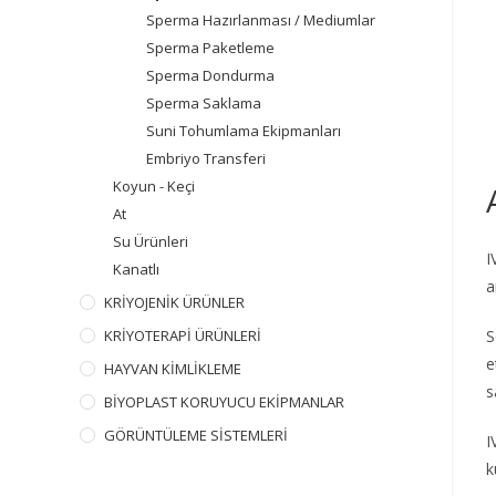
Sperma Hazırlanması / Mediumlar
Sperma Paketleme
Sperma Dondurma
Sperma Saklama
Suni Tohumlama Ekipmanları
Embriyo Transferi
Koyun - Keçi
At
Su Ürünleri
I
Kanatlı
a
KRİYOJENİK ÜRÜNLER
KRİYOTERAPİ ÜRÜNLERİ
S
e
HAYVAN KİMLİKLEME
s
BİYOPLAST KORUYUCU EKİPMANLAR
GÖRÜNTÜLEME SİSTEMLERİ
I
k