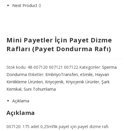
Next Product
Mini Payetler İçin Payet Dizme
Rafları (Payet Dondurma Rafı)
Stok kodu:
48-007120 007121 007122
Kategoriler:
Sperma
Dondurma
Etiketler:
EmbriyoTransferi
,
eSmile
,
Hayvan
Kimlikleme Ürünleri
,
Kriyojenik
,
Kriyojenik Ürünler
,
Şark
Kemikal
,
Suni Tohumlama
Açıklama
Açıklama
007120: 175 adet 0,25ml’lik payet için payet dizme rafı.