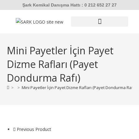
Şark Kemikal Danışma Hattı : 0 212 652 27 27
SUNİ TOHUMLAMA / EMBRİYO TRANSFERİ
SIVI AZOT TANKLARI
HAYVAN KİMLİKLEME
KORUYUCU EKİPMANLAR
ULTRASON CİHAZLARI
Mini Payetler İçin Payet
Dizme Rafları (Payet
Dondurma Rafı)
>
>
Mini Payetler İçin Payet Dizme Rafları (Payet Dondurma Rafı)
Previous Product