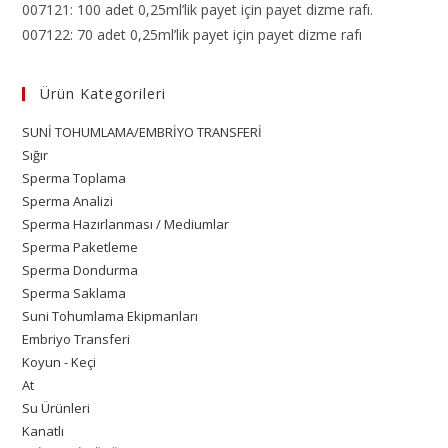
007121: 100 adet 0,25ml’lik payet için payet dizme rafı.
007122: 70 adet 0,25ml’lik payet için payet dizme rafı
Ürün Kategorileri
SUNİ TOHUMLAMA/EMBRİYO TRANSFERİ
Sığır
Sperma Toplama
Sperma Analizi
Sperma Hazırlanması / Mediumlar
Sperma Paketleme
Sperma Dondurma
Sperma Saklama
Suni Tohumlama Ekipmanları
Embriyo Transferi
Koyun - Keçi
At
Su Ürünleri
Kanatlı