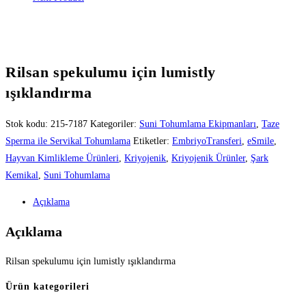
Rilsan spekulumu için lumistly
ışıklandırma
Stok kodu:
215-7187
Kategoriler:
Suni Tohumlama Ekipmanları
,
Taze
Sperma ile Servikal Tohumlama
Etiketler:
EmbriyoTransferi
,
eSmile
,
Hayvan Kimlikleme Ürünleri
,
Kriyojenik
,
Kriyojenik Ürünler
,
Şark
Kemikal
,
Suni Tohumlama
Açıklama
Açıklama
Rilsan spekulumu için lumistly ışıklandırma
Ürün kategorileri