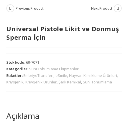
Previous Product
Next Product
Universal Pistole Likit ve Donmuş
Sperma İçin
Stok kodu:
69-7071
Kategoriler:
Suni Tohumlama Ekipmanları
Etiketler:
EmbriyoTransferi
,
eSmile
,
Hayvan Kimlikleme Ürünleri
,
Kriyojenik
,
Kriyojenik Ürünler
,
Şark Kemikal
,
Suni Tohumlama
Açıklama