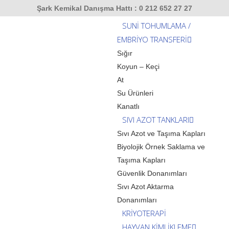
Şark Kemikal Danışma Hattı : 0 212 652 27 27
SUNİ TOHUMLAMA /
EMBRİYO TRANSFERİ
Sığır
Koyun – Keçi
At
Su Ürünleri
Kanatlı
SIVI AZOT TANKLARI
Sıvı Azot ve Taşıma Kapları
Biyolojik Örnek Saklama ve
Taşıma Kapları
Güvenlik Donanımları
Sıvı Azot Aktarma
Donanımları
KRİYOTERAPİ
HAYVAN KİMLİKLEME