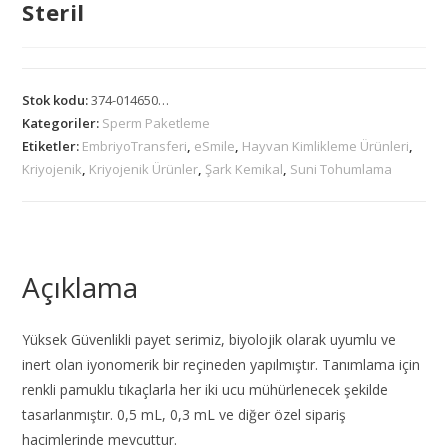
Steril
Stok kodu:
374-014650…
Kategoriler:
Sperm Paketleme
Etiketler:
EmbriyoTransferi
,
eSmile
,
Hayvan Kimlikleme Ürünleri
,
Kriyojenik
,
Kriyojenik Ürünler
,
Şark Kemikal
,
Suni Tohumlama
Açıklama
Yüksek Güvenlikli payet serimiz, biyolojik olarak uyumlu ve
inert olan iyonomerik bir reçineden yapılmıştır. Tanımlama için
renkli pamuklu tıkaçlarla her iki ucu mühürlenecek şekilde
tasarlanmıştır. 0,5 mL, 0,3 mL ve diğer özel sipariş
hacimlerinde mevcuttur.