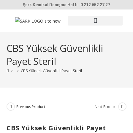
Şark Kemikal Danışma Hattı : 0 212 652 27 27
SUNİ TOHUMLAMA / EMBRİYO TRANSFERİ
SIVI AZOT TANKLARI
HAYVAN KİMLİKLEME
KORUYUCU EKİPMANLAR
ULTRASON CİHAZLARI
CBS Yüksek Güvenlikli
Payet Steril
>
>
CBS Yüksek Güvenlikli Payet Steril
Previous Product
Next Product
CBS Yüksek Güvenlikli Payet