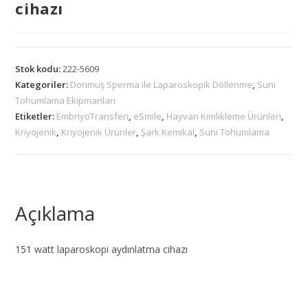
cihazı
Stok kodu:
222-5609
Kategoriler:
Donmuş Sperma ile Laparoskopik Döllenme
,
Suni
Tohumlama Ekipmanları
Etiketler:
EmbriyoTransferi
,
eSmile
,
Hayvan Kimlikleme Ürünleri
,
Kriyojenik
,
Kriyojenik Ürünler
,
Şark Kemikal
,
Suni Tohumlama
Açıklama
151 watt laparoskopi aydınlatma cihazı