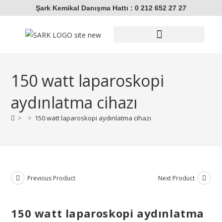
Şark Kemikal Danışma Hattı : 0 212 652 27 27
SUNİ TOHUMLAMA / EMBRİYO TRANSFERİ
SIVI AZOT TANKLARI
HAYVAN KİMLİKLEME
KORUYUCU EKİPMANLAR
ULTRASON CİHAZLARI
150 watt laparoskopi
aydınlatma cihazı
>
>
150 watt laparoskopi aydınlatma cihazı
Previous Product
Next Product
150 watt laparoskopi aydınlatma