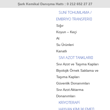
Şark Kemikal Danışma Hattı : 0 212 652 27 27
SUNİ TOHUMLAMA /
EMBRİYO TRANSFERİ
Sığır
Koyun – Keçi
At
Su Ürünleri
Kanatlı
SIVI AZOT TANKLARI
Sıvı Azot ve Taşıma Kapları
Biyolojik Örnek Saklama ve
Taşıma Kapları
Güvenlik Donanımları
Sıvı Azot Aktarma
Donanımları
KRİYOTERAPİ
HAYVAN KİMLİKLEME