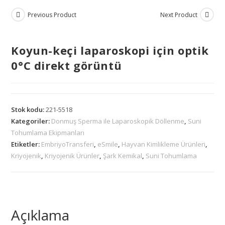
Previous Product
Next Product
Koyun-keçi laparoskopi için optik
0°C direkt görüntü
Stok kodu:
221-5518
Kategoriler:
Donmuş Sperma ile Laparoskopik Döllenme
,
Suni
Tohumlama Ekipmanları
Etiketler:
EmbriyoTransferi
,
eSmile
,
Hayvan Kimlikleme Ürünleri
,
Kriyojenik
,
Kriyojenik Ürünler
,
Şark Kemikal
,
Suni Tohumlama
Açıklama